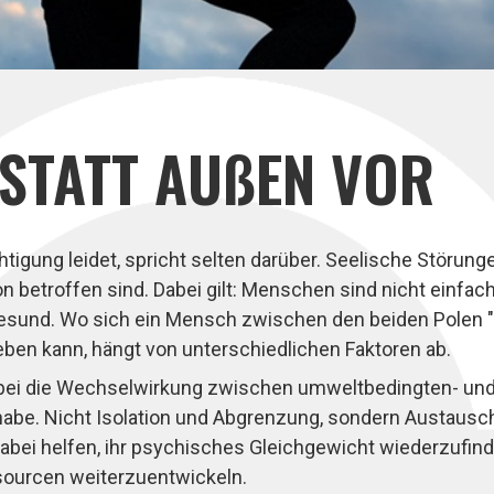
 STATT AUßEN VOR
tigung leidet, spricht selten darüber. Seelische Störung
etroffen sind. Dabei gilt: Menschen sind nicht einfach
esund. Wo sich ein Mensch zwischen den beiden Polen "g
leben kann, hängt von unterschiedlichen Faktoren ab.
rbei die Wechselwirkung zwischen umweltbedingten- und 
habe. Nicht Isolation und Abgrenzung, sondern Austausc
bei helfen, ihr psychisches Gleichgewicht wiederzufind
ssourcen weiterzuentwickeln.