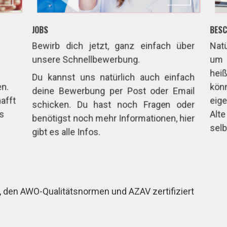
JOBS
BESC
Bewirb dich jetzt, ganz einfach über
Natü
unsere Schnellbewerbung.
um 
heiß
Du kannst uns natürlich auch einfach
en.
könn
deine Bewerbung per Post oder Email
afft
eige
schicken. Du hast noch Fragen oder
ls
Alt
benötigst noch mehr Informationen, hier
selb
gibt es alle Infos.
, den AWO-Qualitätsnormen und AZAV zertifiziert