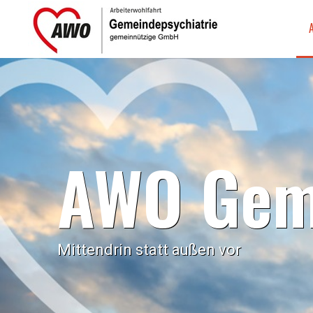
AWO Geme
Mittendrin statt außen vor